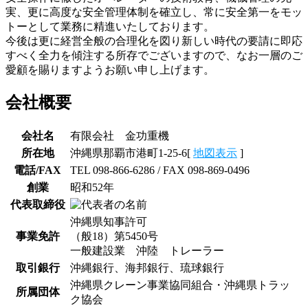
実、更に高度な安全管理体制を確立し、常に安全第一をモッ
トーとして業務に精進いたしております。
今後は更に経営全般の合理化を図り新しい時代の要請に即応
すべく全力を傾注する所存でございますので、なお一層のご
愛顧を賜りますようお願い申し上げます。
会社概要
会社名
有限会社 金功重機
所在地
沖縄県那覇市港町1-25-6[
地図表示
]
電話/FAX
TEL 098-866-6286 / FAX 098-869-0496
創業
昭和52年
代表取締役
沖縄県知事許可
事業免許
（般18）第5450号
一般建設業 沖陸 トレーラー
取引銀行
沖縄銀行、海邦銀行、琉球銀行
沖縄県クレーン事業協同組合・沖縄県トラッ
所属団体
ク協会