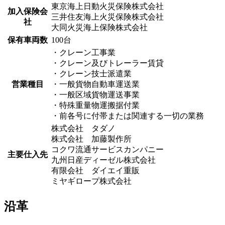
東京海上日動火災保険株式会社
加入保険会
三井住友海上火災保険株式会社
社
大同火災海上保険株式会社
保有車両数
100台
・クレーン工事業
・クレーン及びトレーラー賃貸
・クレーン技士派遣業
営業種目
・一般貨物自動車運送業
・一般区域貨物運送事業
・特殊重量物運搬据付業
・前各号に付帯または関連する一切の業務
株式会社 タダノ
株式会社 加藤製作所
コクワ流通サービスカンパニー
主要仕入先
九州日産ディーゼル株式会社
有限会社 ダイエイ重販
ミヤギロープ株式会社
沿革