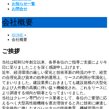
お知らせ一覧
お問合せ
会社概要
HOME
»
会社概要
ご挨拶
当社は昭和52年創立以来、各界各位のご指導ご支援により今
日に至りましたことを深く感謝申し上げます。
近年、経済環境の厳しい変化と技術革新の時流の中で、経営
の合理化及び資本の効率的運用上、リースの利用が常識化し
てまいりました。建設業界におきましても建設規模の大型化
および人件費の高騰に伴い益々機械化され、これをリースに
より調達する傾向が顕著となってまいりました。
当社はクレーン専門のリース業者として、各位のご要望に応
えるべく大型高性能機種を逐次増強すると共に技術に練達し
安全操作に徹したオペレーターの技術教育、機械管理の充