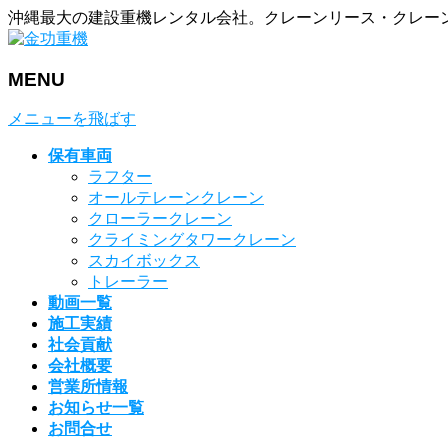
沖縄最大の建設重機レンタル会社。クレーンリース・クレー
MENU
メニューを飛ばす
保有車両
ラフター
オールテレーンクレーン
クローラークレーン
クライミングタワークレーン
スカイボックス
トレーラー
動画一覧
施工実績
社会貢献
会社概要
営業所情報
お知らせ一覧
お問合せ