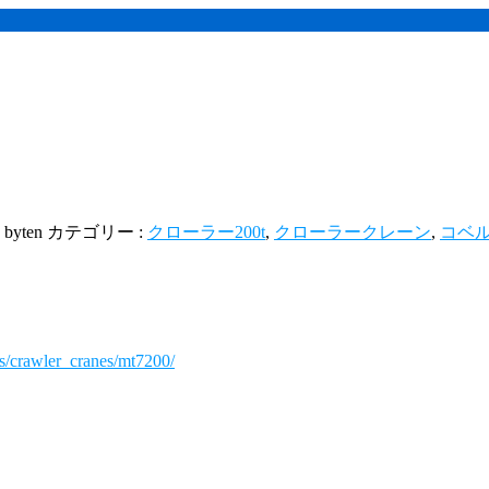
:
byten
カテゴリー :
クローラー200t
,
クローラークレーン
,
コベ
s/crawler_cranes/mt7200/